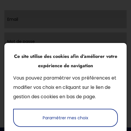
Email
Mot de passe
Ce site utilise des cookies afin d’améliorer votre
Se souvenir de moi
expérience de navigation
L'interface d'administration utilise des cookies pour fonctionner.
Vous pouvez paramétrer vos préférences et
En cliquant sur le bouton ci-dessous, vous acceptez l'utilisation
de ces cookies.
modifier vos choix en cliquant sur le lien de
gestion des cookies en bas de page.
S’identifier
Paramétrer mes choix
J’ai oublié mon mot de passe