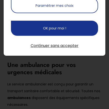
Saint-Denis
font preuve de réactivité et prennent en
Paramétrer mes choix
considération votre état de santé avant de vous
déplacer.
Pour faciliter au mieux votre
transport médicalisé
,
OK pour moi !
préparez à l’avance tous les papiers dont vous aurez
besoin : prescription médicale de transport, carte
Continuer sans accepter
vitale, attestation de mutuelle et convocation de
consultation.
Une ambulance pour vos
urgences médicales
Le service ambulancier est conçu pour garantir un
transport sanitaire confortable et sécurisé. Toutes nos
ambulances
disposent des équipements spécifiques
nécessaires.